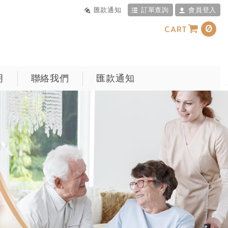
匯款通知
訂單查詢
會員登入
0
CART
明
聯絡我們
匯款通知