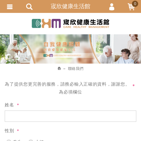
0
宬欣健康生活館
會員登入
繁體中文
會員註冊
忘記密碼
訂單查詢
追蹤清單
聯絡我們
匯款通知
為了提供您更完善的服務，請務必輸入正確的資料，謝謝您。
＊
為必填欄位
姓名
性別