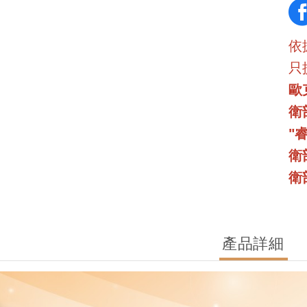
依
只
歐
衛
"
衛
衛
產品詳細