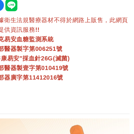
據衛生法規醫療器材不得於網路上販售，此網頁
提供資訊服務!!
克易安血糖監測系統
部醫器製字第006251號
睿康易安"採血針26G(滅菌)
部醫器製壹字第010419號
部器廣字第11412016號