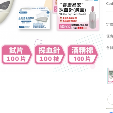
Co
定
優
會