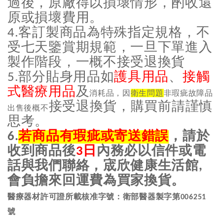
過後，原廠得以損壞情形，酌收還
原或損壞費用。
客訂製商品為特殊指定規格，不
4.
受七天鑒賞期規範，一旦下單進入
製作階段，一概不接受退換貨
部分貼身用品如
護具用品
、
接觸
5.
式醫療用品
及
消耗品，因
衛生問題
非瑕疵故障品
接受退換貨，購買前請謹慎
出售後概不
思考。
若商品有瑕疵或寄送錯誤
，請於
6.
收到商品後
日
內務必以信件或電
3
話與我們聯絡，宬欣健康生活館
,
會負擔來回運費為買家換貨。
醫療器材許可證所載核准字號：衛部醫器製字第
006251
號