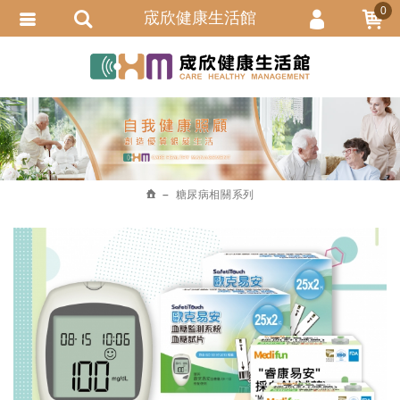
0
宬欣健康生活館
會員登入
繁體中文
會員註冊
忘記密碼
訂單查詢
追蹤清單
糖尿病相關系列
匯款通知