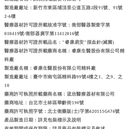
製造廠廠址：新竹市東區埔頂里公道五路
段
號、
號
2
91
91
樓
2-6
醫療器材許可證所載核准字號：
衛部醫器製壹字第
010419號
/衛部器廣字第11412016號
醫療器材許可證所載品名："
睿康易安"採血針(滅菌)
醫療器材許可證所載藥商名稱：睿康生醫股份有限公司精
科廠
製造廠名稱：
睿康生醫股份有限公司精科廠
製造廠廠址：臺中市南屯區精科路99號4樓之1、之9、之
10
藥商許可執照所載藥商名稱：宬欣醫療器材有限公司
藥商地址：台北市士林區華齡街
號
194
藥商許可執照字號：北士衛藥販
士
字第
號
(
)
620115G476
產品製造日期：詳見包裝標示及說明
有效期間或保存期限：詳見商品包裝標示及敘述