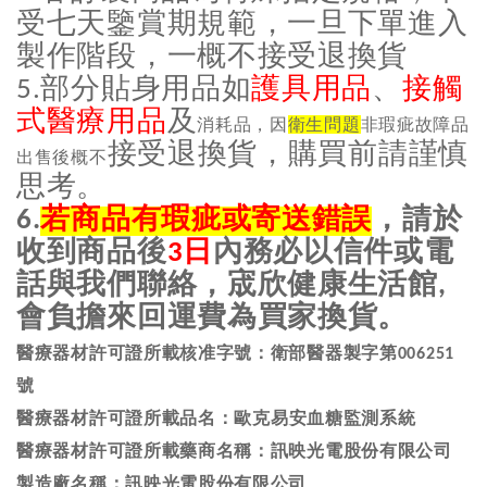
受七天鑒賞期規範，一旦下單進入
製作階段，一概不接受退換貨
部分貼身用品如
護具用品
、
接觸
5.
式醫療用品
及
消耗品，因
衛生問題
非瑕疵故障品
接受退換貨，購買前請謹慎
出售後概不
思考。
若商品有瑕疵或寄送錯誤
，請於
6.
收到商品後
日
內務必以信件或電
3
話與我們聯絡，宬欣健康生活館
,
會負擔來回運費為買家換貨。
醫療器材許可證所載核准字號：衛部醫器製字第
006251
號
醫療器材許可證所載品名：
歐克易安血糖監測系統
醫療器材許可證所載藥商名稱：訊映光電股份有限公司
製造廠名稱：訊映光電股份有限公司