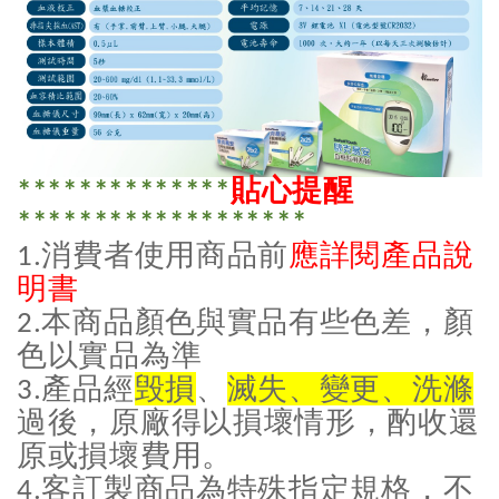
貼心提醒
**************
*******************
消費者使用商品前
應詳閱產品說
1.
明書
本商品顏色與實品有些色差，顏
2.
色以實品為準
產品經
毁損
、
滅失、變更、洗滌
3.
過後，原廠得以損壞情形，酌收還
原或損壞費用。
客訂製商品為特殊指定規格，不
4.