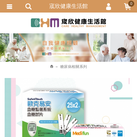
0
宬欣健康生活館
會員登入
繁體中文
會員註冊
忘記密碼
訂單查詢
追蹤清單
糖尿病相關系列
匯款通知